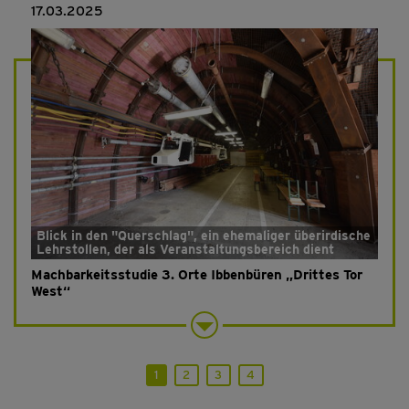
17.03.2025
Blick in den "Querschlag", ein ehemaliger überirdische
Lehrstollen, der als Veranstaltungsbereich dient
Machbarkeitsstudie 3. Orte Ibbenbüren „Drittes Tor
West“
1
2
3
4